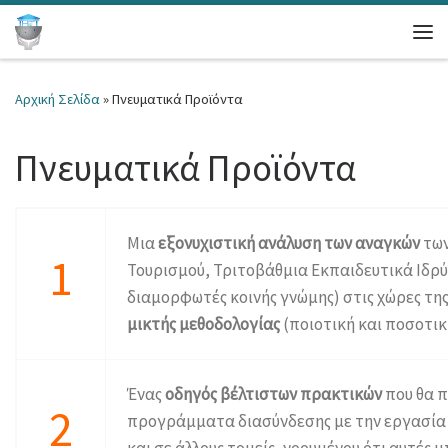
Μετάβαση στο περιεχόμενο
Μεν
Αρχική Σελίδα
»
Πνευματικά Προϊόντα
Πνευματικά Προϊόντα
Μια
εξονυχιστική ανάλυση των αναγκών
των
1
Τουρισμού, Τριτοβάθμια Εκπαιδευτικά Ιδρύ
διαμορφωτές κοινής γνώμης) στις χώρες τη
μικτής μεθοδολογίας
(ποιοτική και ποσοτικ
Ένας
οδηγός βέλτιστων πρακτικών
που θα π
2
προγράμματα διασύνδεσης με την εργασία ό
και σε άλλους τομείς, νοουμένου ότι αυτές